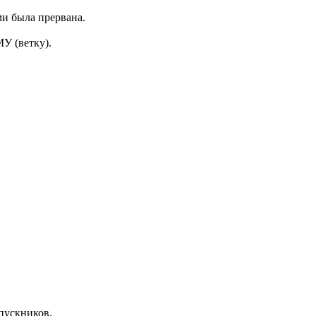
ми была прервана.
(ветку).
пускников.