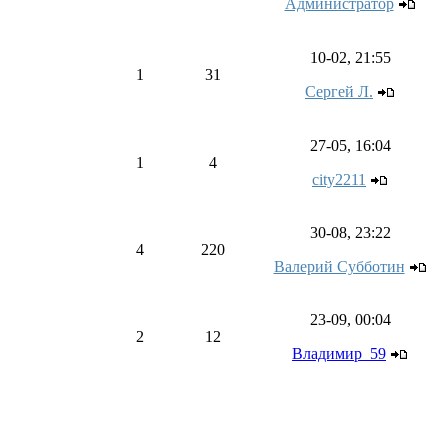
Администратор
10-02, 21:55
1
31
Сергей Л.
27-05, 16:04
1
4
city2211
30-08, 23:22
4
220
Валерий Субботин
23-09, 00:04
2
12
Владимир_59